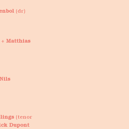
enbol
(dr)
 +
Matthias
Nils
lings
(tenor
ick Dupont