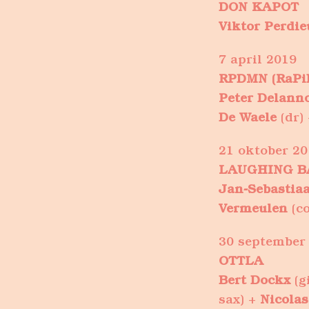
DON KAPOT
Viktor Perdie
7 april 2019
RPDMN (RaPi
Peter Delann
De Waele
(dr)
21 oktober 20
LAUGHING B
Jan-Sebastia
Vermeulen
(co
30 september
OTTLA
Bert Dockx
(g
sax) +
Nicola