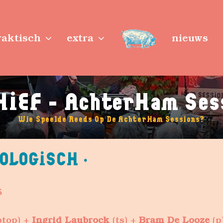
raktisch
extra
nieuws
IEF - AchterHam Ses
Wie Speelde Reeds Op De AchterHam Sessions?
OLOGISCH ·
5
ptop) +
Ingrid Laubrock
(ts) +
Bram De Looze
(p