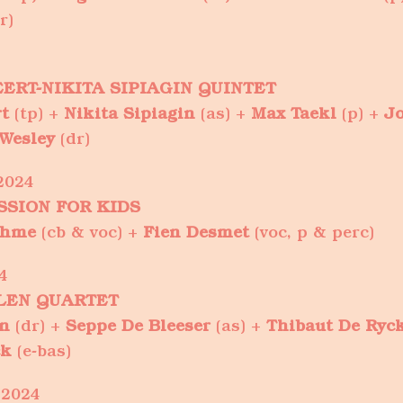
r)
ERT-NIKITA SIPIAGIN QUINTET
t
(tp) +
Nikita Sipiagin
(as) +
Max Taekl
(p) +
J
Wesley
(dr)
2024
SSION FOR KIDS
ehme
(cb & voc) +
Fien Desmet
(voc, p & perc)
4
LEN QUARTET
n
(dr) +
Seppe De Bleeser
(as) +
Thibaut De Ryc
ck
(e-bas)
 2024