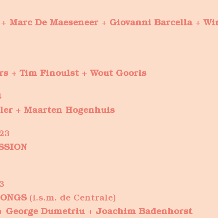
+
Marc De Maeseneer
+
Giovanni Barcella
+
Wi
rs
+
Tim Finoulst
+
Wout Gooris
4
ler
+
Maarten Hogenhuis
23
SSION
3
SONGS
(i.s.m. de Centrale)
+
George Dumetriu
+
Joachim Badenhorst