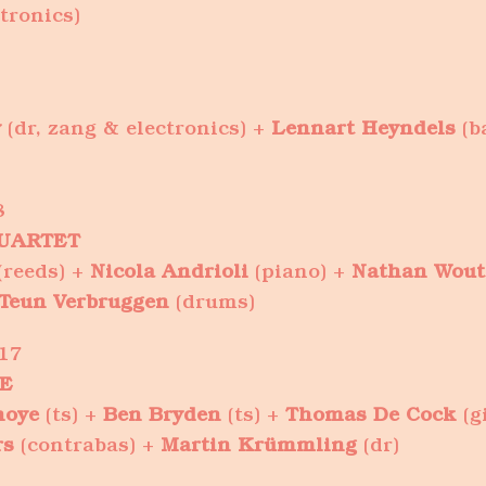
tronics)
y
(dr, zang & electronics) +
Lennart Heyndels
(b
8
 QUARTET
(reeds) +
Nicola Andrioli
(piano) +
Nathan Wout
Teun Verbruggen
(drums)
17
E
noye
(ts) +
Ben Bryden
(ts) +
Thomas De Cock
(g
rs
(contrabas) +
Martin Krümmling
(dr)