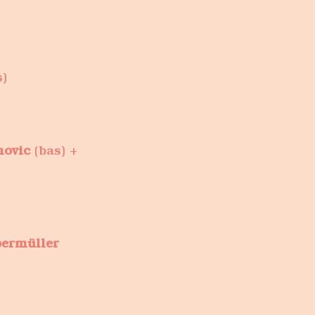
s)
novic
(bas) +
bermüller