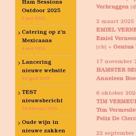
Ham Sessions
Verbruggen
(d
Outdoor 2025
5 mei 2025
2 maart 2025
EMIEL VERNE
Catering op z’n
Emiel Verneer
Mexicaans
(cb) +
Genius 
4 mei 2025
17 november 
Lancering
HAMSTER SE
nieuwe website
Anneleen Bo
26 april 2025
TEST
6 oktober 202
nieuwsbericht
TIM VERMEU
24 februari 2025
Tim Vermeule
Felix De Cler
Oude wijn in
nieuwe zakken
22 september