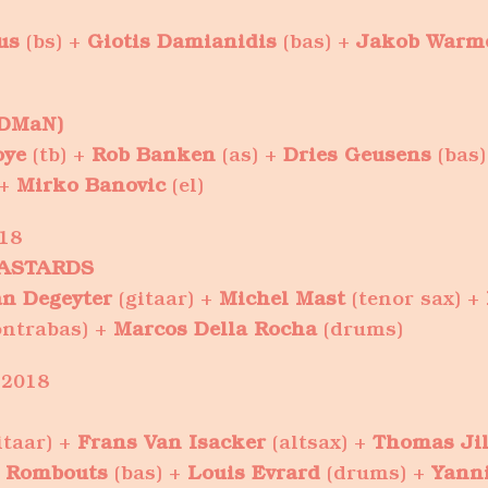
us
(bs) +
Giotis Damianidis
(bas) +
Jakob Warm
DMaN)
oye
(tb) +
Rob Banken
(as) +
Dries Geusens
(bas)
 +
Mirko Banovic
(el)
18
ASTARDS
an Degeyter
(gitaar) +
Michel Mast
(tenor sax) +
ntrabas) +
Marcos Della Rocha
(drums)
 2018
itaar) +
Frans Van Isacker
(altsax) +
Thomas Jil
s Rombouts
(bas) +
Louis Evrard
(drums) +
Yann