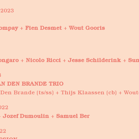
 2023
Rompay
+
Fien Desmet
+
Wout Gooris
ongaro
+
Nicolo Ricci
+
Jesse Schilderink
+
Sun
3
AN DEN BRANDE TRIO
Den Brande (ts/ss) + Thijs Klaassen (cb) + Wout
022
+
Jozef Dumoulin
+
Samuel Ber
22