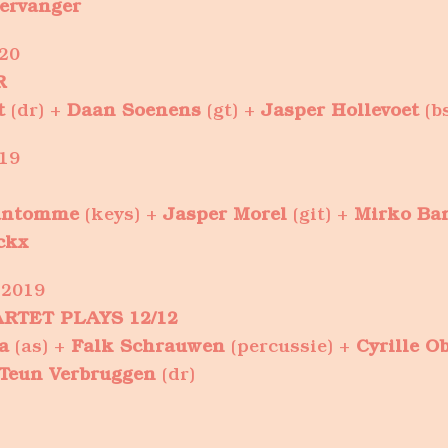
tervanger
20
R
t
(dr) +
Daan Soenens
(gt) +
Jasper Hollevoet
(b
19
antomme
(keys) +
Jasper Morel
(git) +
Mirko Ba
ckx
 2019
RTET PLAYS 12/12
a
(as) +
Falk Schrauwen
(percussie) +
Cyrille O
Teun Verbruggen
(dr)