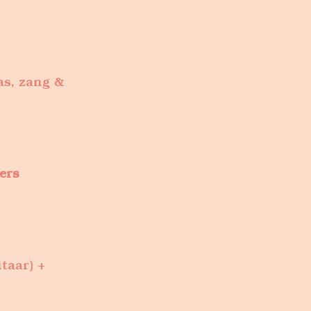
as, zang &
ers
itaar) +