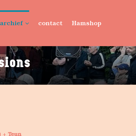
archief
contact
Hamshop
sions
) +
Teun