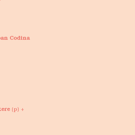
oan Codina
kere
(p) +