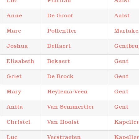
Luc
Plattiau
Aalst
Anne
De Groot
Aalst
Marc
Pollentier
Mariake
Joshua
Dellaert
Gentbru
Elisabeth
Bekaert
Gent
Griet
De Brock
Gent
Mary
Heylema-Veen
Gent
Anita
Van Semmertier
Gent
Christel
Van Hoolst
Kapelle
Luc
Verstraeten
Kapelle