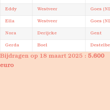
Eddy
Westveer
Goes (N
Ella
Westveer
Goes (N
Nora
Derijcke
Gent
Gerda
Boel
Destelb
Bijdragen op 18 maart 2025 :
5.600
euro