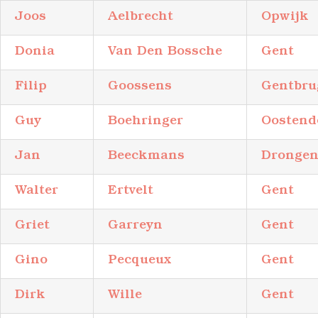
Joos
Aelbrecht
Opwijk
Donia
Van Den Bossche
Gent
Filip
Goossens
Gentbru
Guy
Boehringer
Oostend
Jan
Beeckmans
Dronge
Walter
Ertvelt
Gent
Griet
Garreyn
Gent
Gino
Pecqueux
Gent
Dirk
Wille
Gent