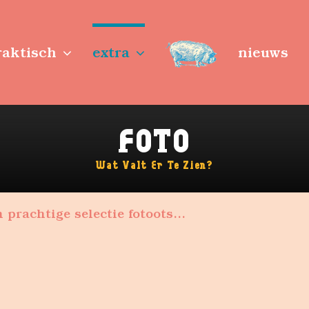
raktisch
extra
nieuws
FOTO
Wat Valt Er Te Zien?
 prachtige selectie fotoots…