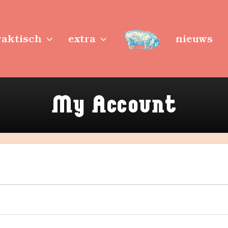
raktisch
extra
nieuws
My Account