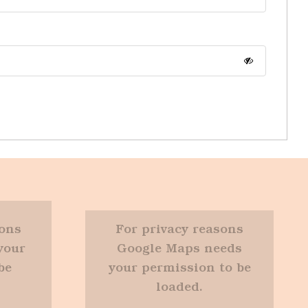
sons
For privacy reasons
your
Google Maps needs
be
your permission to be
loaded.