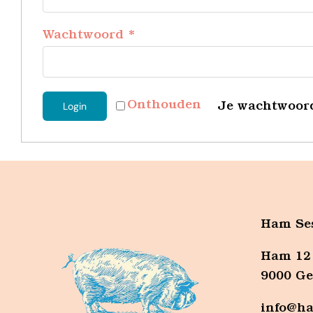
Vereist
Wachtwoord
*
Login
Onthouden
Je wachtwoord
Ham Se
Ham 12
9000 G
info@ha